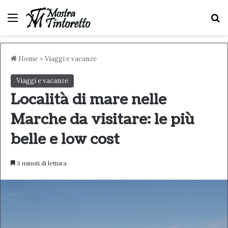
Menu
C
Home
>
Viaggi e vacanze
Viaggi e vacanze
Località di mare nelle
Marche da visitare: le più
belle e low cost
3 minuti di lettura