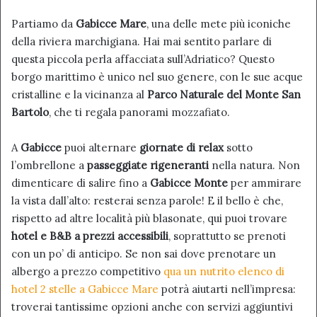
Partiamo da
Gabicce Mare
, una delle mete più iconiche
della riviera marchigiana. Hai mai sentito parlare di
questa piccola perla affacciata sull’Adriatico? Questo
borgo marittimo è unico nel suo genere, con le sue acque
cristalline e la vicinanza al
Parco Naturale del Monte San
Bartolo
, che ti regala panorami mozzafiato.
A
Gabicce
puoi alternare
giornate di relax
sotto
l’ombrellone a
passeggiate rigeneranti
nella natura. Non
dimenticare di salire fino a
Gabicce Monte
per ammirare
la vista dall’alto: resterai senza parole! E il bello è che,
rispetto ad altre località più blasonate, qui puoi trovare
hotel e B&B a prezzi accessibili
, soprattutto se prenoti
con un po’ di anticipo. Se non sai dove prenotare un
albergo a prezzo competitivo
qua un nutrito elenco di
hotel 2 stelle a Gabicce Mare
potrà aiutarti nell’impresa:
troverai tantissime opzioni anche con servizi aggiuntivi